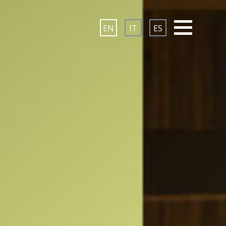
EN
IT
ES