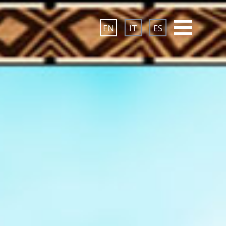
EN
IT
ES