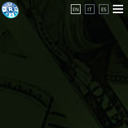
EN
IT
ES