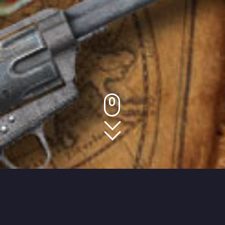
VideoSlot Pirates