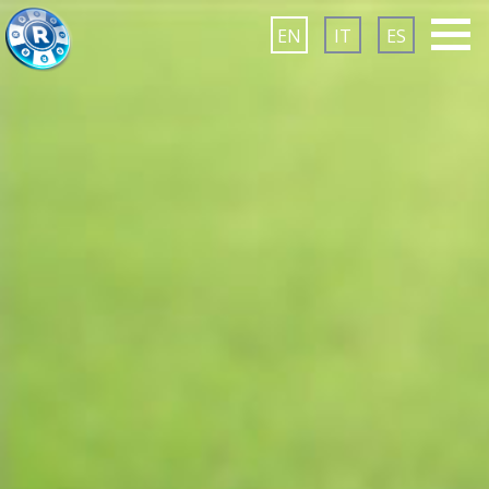
EN
IT
ES